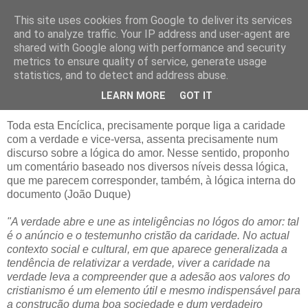
This site uses cookies from Google to deliver its services
Caritas in veritate
and to analyze traffic. Your IP address and user-agent are
shared with Google along with performance and security
metrics to ensure quality of service, generate usage
statistics, and to detect and address abuse.
14 julho 2009
A Lógica da Caridade
LEARN MORE
GOT IT
Toda esta Encíclica, precisamente porque liga a caridade
com a verdade e vice-versa, assenta precisamente num
discurso sobre a lógica do amor. Nesse sentido, proponho
um comentário baseado nos diversos níveis dessa lógica,
que me parecem corresponder, também, à lógica interna do
documento (João Duque)
"A verdade abre e une as inteligências no lógos do amor: tal
é o anúncio e o testemunho cristão da caridade. No actual
contexto social e cultural, em que aparece generalizada a
tendência de relativizar a verdade, viver a caridade na
verdade leva a compreender que a adesão aos valores do
cristianismo é um elemento útil e mesmo indispensável para
a construção duma boa sociedade e dum verdadeiro