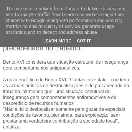
This site uses cookies from Google to deliver its services
Caritas in veritate
and to analyze traffic. Your IP address and user-agent are
shared with Google along with performance and security
metrics to ensure quality of service, generate usage
statistics, and to detect and address abuse.
14 julho 2009
Papa condena deslocalizações e
LEARN MORE
GOT IT
precariedade no trabalho.
Bento XVI considera que situação estrutural de insegurança
gera comportamentos antiprodutivos.
A nova encíclica de Bento XVI, "Caritas in veritate", condena
as actuais práticas de deslocalizações e de precariedade no
trabalho, afirmando que "uma situação estrutural de
insegurança gera comportamentos antiprodutivos e de
desperdício de recursos humanos".
"Não é lícito deslocalizar somente para gozar de especiais
condições de favor ou, pior ainda, para exploração, sem
prestar uma verdadeira contribuição à sociedade local",
enfatiza.